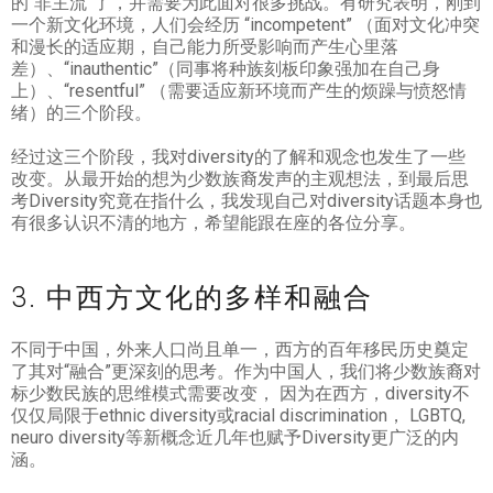
的“非主流”了，并需要为此面对很多挑战。有研究表明，刚到
一个新文化环境，人们会经历 “incompetent” （面对文化冲突
和漫长的适应期，自己能力所受影响而产生心里落
差）、“inauthentic”（同事将种族刻板印象强加在自己身
上）、“resentful” （需要适应新环境而产生的烦躁与愤怒情
绪）的三个阶段。
经过这三个阶段，我对diversity的了解和观念也发生了一些
改变。从最开始的想为少数族裔发声的主观想法，到最后思
考Diversity究竟在指什么，我发现自己对diversity话题本身也
有很多认识不清的地方，希望能跟在座的各位分享。
3. 中西方文化的多样和融合
不同于中国，外来人口尚且单一，西方的百年移民历史奠定
了其对“融合”更深刻的思考。作为中国人，我们将少数族裔对
标少数民族的思维模式需要改变， 因为在西方，diversity不
仅仅局限于ethnic diversity或racial discrimination， LGBTQ,
neuro diversity等新概念近几年也赋予Diversity更广泛的内
涵。