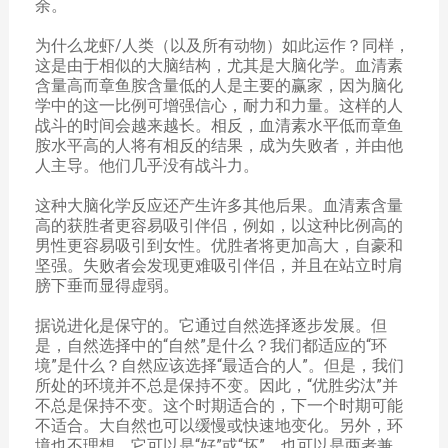
余。
为什么龙虾/人类（以及所有动物）如此运作？同样，
这是由于相似的大脑结构，尤其是大脑化学。血清素
含量高而章鱼胺含量低的人是主要的赢家，因为脑化
学中的这一比例可增强信心，耐力和力量。这样的人
战斗的时间会越来越长。相反，血清素水平低而章鱼
胺水平高的人将有相反的结果，成为失败者，并由他
人主导。他们几乎没有战斗力。
这种大脑化学反应还产生许多其他后果。血清素含量
高的获胜者更容易吸引伴侣，例如，以这种比例高的
男性更容易吸引到女性。优胜者将更加高大，自豪和
坚强。失败者会发现更难吸引伴侣，并且在站立时肩
膀下垂而显得虚弱。
据说进化是保守的。它通过自然选择逐步发展。但
是，自然选择中的“自然”是什么？我们都适应的“环
境”是什么？自然应该选择“最适合的人”。但是，我们
所处的环境并不总是保持不变。因此，“优胜劣汰”并
不总是保持不变。这个时期适合的，下一个时期可能
不适合。大自然也可以缓慢或快速地变化。另外，环
境也不理想。它可以是“好”或“坏”，也可以是两者兼