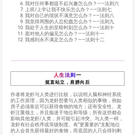
我对任何事都提不起兴趣怎么办？——法则六
上班/上学让我不快乐怎么办？——法则七
我对自己的现状不满意怎么办？——法则八
我觉得周围的人总犯蠢怎么办？——法则九
我处于人生的至暗时刻怎么办？——法则十
面对他人的偏见怎么办？——法则十一
我感到永不满足怎么办？——法则十二
人
生
法
则
一
挺直站立，肩膀向后
作者将龙虾与人类进行比较，以说明人脑和神经系统
的工作原理，因为龙虾想要与人类相似的事物，例如
房子必须靠近可以获得食物的地方；还有安全性。龙
虾注重领土，并且痴迷于地位和等级；所有这些都会
影响其他龙虾/人类，并可能引起冲突。与人类一样，
龙虾有社会秩序或等级制度。有“更重要的”支配地位
的人会首先获得最好的食物，而底层的人只会得到剩